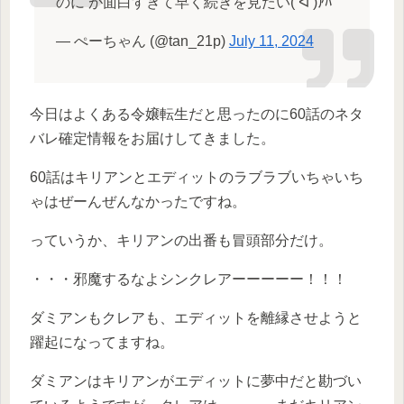
のに’が面白すぎて早く続きを見たい( ᐛ )ｱﾊﾟ
— ぺーちゃん (@tan_21p)
July 11, 2024
今日はよくある令嬢転生だと思ったのに60話のネタ
バレ確定情報をお届けしてきました。
60話はキリアンとエディットのラブラブいちゃいち
ゃはぜーんぜんなかったですね。
っていうか、キリアンの出番も冒頭部分だけ。
・・・邪魔するなよシンクレアーーーーー！！！
ダミアンもクレアも、エディットを離縁させようと
躍起になってますね。
ダミアンはキリアンがエディットに夢中だと勘づい