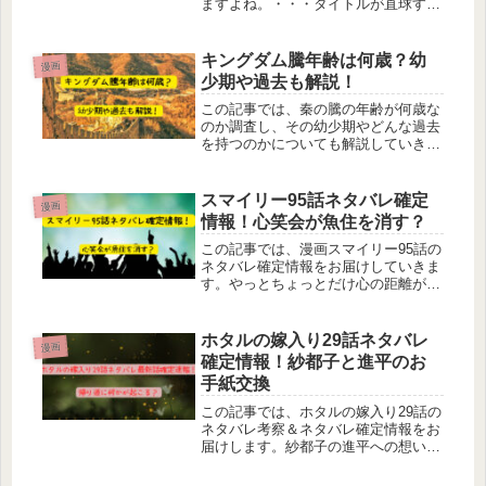
ますよね。・・・タイトルが直球すぎ
るぜ！！！と気になった人、いますよ
ね？（仲間）「のの香とこーちゃん～
ち○ち○こわい～」は、立派すぎるこ
キングダム騰年齢は何歳？幼
漫画
ーちゃんのちん○んにビビり倒すの
少期や過去も解説！
の...
この記事では、秦の騰の年齢が何歳な
のか調査し、その幼少期やどんな過去
を持つのかについても解説していきま
す。王騎将軍の副官としてずっと行動
を共にし、キングダムの重要な登場人
物である騰。大将軍の王騎のそばで常
スマイリー95話ネタバレ確定
漫画
に冷静沈着といったイメージの騰です
情報！心笑会が魚住を消す？
が...
この記事では、漫画スマイリー95話の
ネタバレ確定情報をお届けしていきま
す。やっとちょっとだけ心の距離が縮
まったかと思った魚住と母・律子。そ
れなのに、気を失った魚住が目を覚ま
すと目の前には母の死体。これはまさ
ホタルの嫁入り29話ネタバレ
漫画
か・・・心笑会の仕業じゃなかろう
確定情報！紗都子と進平のお
か...
手紙交換
この記事では、ホタルの嫁入り29話の
ネタバレ考察＆ネタバレ確定情報をお
届けします。紗都子の進平への想いが
あふれまくっていた28話。なんだかも
うニヤニヤしながら読んじゃった感じ