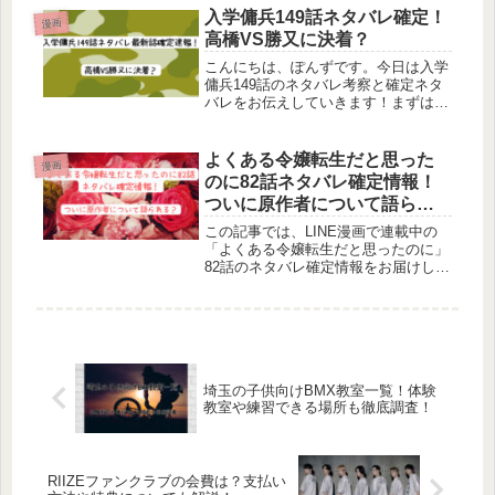
でしたが、「この時間が永遠に続けば
入学傭兵149話ネタバレ確定！
漫画
いいのに」って言葉が、そのあと何...
高橋VS勝又に決着？
こんにちは、ぽんずです。今日は入学
傭兵149話のネタバレ考察と確定ネタ
バレをお伝えしていきます！まずは前
回148話のおさらいから。拓海に脇腹
を刺された高橋は、一人で勝又の部下
を倒していきます。それを見ていた拓
よくある令嬢転生だと思った
漫画
海は、高橋がこんなに強かったなん...
のに82話ネタバレ確定情報！
ついに原作者について語られ
る？
この記事では、LINE漫画で連載中の
「よくある令嬢転生だと思ったのに」
82話のネタバレ確定情報をお届けして
いきます。リゲルホフ家として処刑さ
れてしまうのかと思われたエディット
ですが、ルドウィック公爵＆カトリー
ヌ皇女によって「功績者」と称えら...
埼玉の子供向けBMX教室一覧！体験
教室や練習できる場所も徹底調査！
RIIZEファンクラブの会費は？支払い