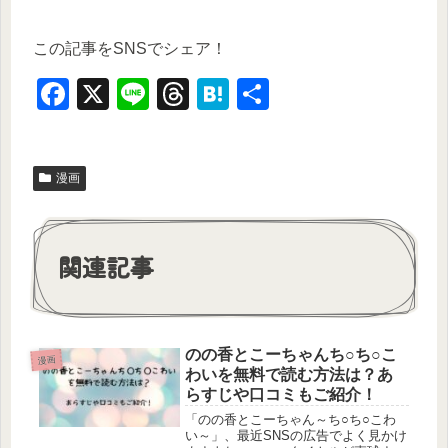
この記事をSNSでシェア！
F
X
Li
T
H
共
a
n
hr
at
有
c
e
e
e
漫画
e
a
n
b
d
a
o
s
関連記事
o
k
のの香とこーちゃんち○ち○こ
漫画
わいを無料で読む方法は？あ
らすじや口コミもご紹介！
「のの香とこーちゃん～ち○ち○こわ
い～」、最近SNSの広告でよく見かけ