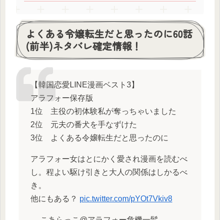
よくある令嬢転生だと思ったのに60話
(前半)ネタバレ確定情報！
【韓国恋愛LINE漫画ベスト3】
アラフォー保存版
1位 主役の初体験私が奪っちゃいました
2位 元夫の番犬を手なずけた
3位 よくある令嬢転生だと思ったのに
アラフォー女はとにかく愛され漫画を読むべ
し。程よい駆け引きと大人の関係はしかるべ
き。
他にもある？
pic.twitter.com/pYOt7Vkiv8
— こあらっこ@アラフォー危機一髪