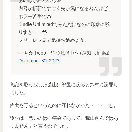
あの顔が離れへん😭
内容が斬新ですごく先が気になるねんけど、
ホラー苦手で🥲
Kindle Unlimitedでみただけなのに印象に残
りすぎーー🥹
フリーレン見て気持ち納めよう。
— ちか | webﾃﾞｻﾞｲﾝ勉強中🐾 (@61_chiiika)
December 30, 2023
意識を取り戻した荒山は部屋に戻ると鈴村に謝罪し
ました。
佑太を守るといったのに守れなかった・・・、と。
鈴村は「悪いのは心笑会であって、荒山さんではあ
りません」と言うのでした。