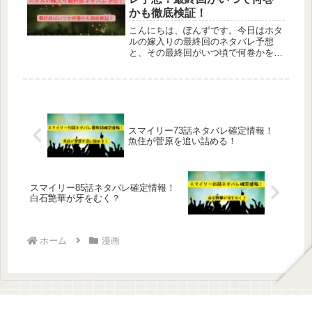
心...
かも徹底検証！
こんにちは、ぽんずです。今日はホタ
ルの嫁入りの最終回のネタバレ予想
と、その最終回がいつ頃で何巻かを検
証していきたいと思います。最終回に
は、進平と紗都子はどんな感じになっ
ているんでしょうか・・・。幸せにな
ってもらいたい！けど、1話の手紙を
見る...
スマイリー73話ネタバレ確定情報！
魚住が菅原を追い詰める！
スマイリー85話ネタバレ確定情報！
白石艶華が牙をむく？
ホーム
漫画