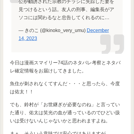
公が勧誘された宗教のチラシに失踪した妻を
見つけるという話。友人の刑事、編集長がア
ソコには関わるなと忠告してくれるのに…
— きのこ (@kinoko_very_umu)
December
14, 2023
今日は漫画スマイリー74話のネタバレ考察とネタバ
レ確定情報をお届けしてきました。
魚住が刺されなくてすんだ・・・と思ったら、今度
は佑太！！
でも、鈴村が「お世継ぎが必要なのね」と言ってい
た通り、佑太は笑光の血が通っているのでひどい扱
いは受けないんじゃないかと思われますよね。
まぁ、そういう意味では安心ではありますが。