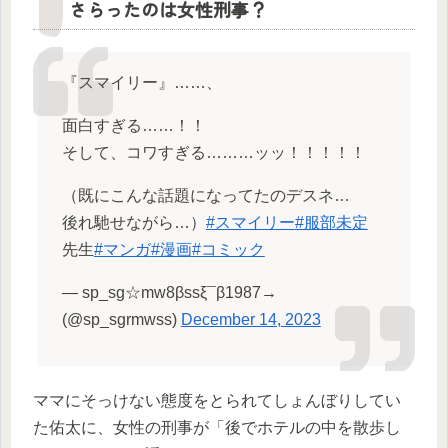
さらったのは女性刑事？
『スマイリー』……、
面白すぎる……！！
そして、コワすぎる………ッッ！！！！！
（既にこんな話題になってたのデスネ…
後れ馳せながら…）
#スマイリー
#服部未定
先生
#マンガ
#漫画
#コミック
— sp_sg☆mw8βssξ¯β1987→
(@sp_sgrmwss)
December 14, 2023
ママにそっけない態度をとられてしょんぼりしてい
た佑太に、女性の刑事が「後でホテルの中を散歩し