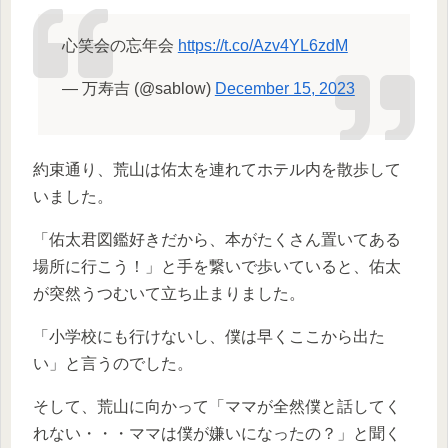
心笑会の忘年会
https://t.co/Azv4YL6zdM
— 万寿吉 (@sablow)
December 15, 2023
約束通り、荒山は佑太を連れてホテル内を散歩して
いました。
「佑太君図鑑好きだから、本がたくさん置いてある
場所に行こう！」と手を繋いで歩いていると、佑太
が突然うつむいて立ち止まりました。
「小学校にも行けないし、僕は早くここから出た
い」と言うのでした。
そして、荒山に向かって「ママが全然僕と話してく
れない・・・ママは僕が嫌いになったの？」と聞く