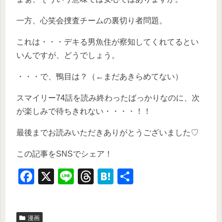
一方、心笑会捜査チームの裏切り者問題。
これは・・・デキる男魚住が察知してくれてるとい
いんですが、どうでしょう。
・・・で、鴨目は？（←まだあきらめてない）
スマイリー74話を読み終わったばっかりなのに、次
が楽しみで待ちきれない・・・・！！
最後までお読みいただきありがとうございました♡
この記事をSNSでシェア！
F
X
Li
T
H
共
a
n
hr
at
有
c
e
e
e
漫画