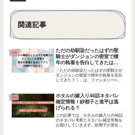
e
a
n
b
d
a
o
s
関連記事
o
k
ただの幼馴染だったはずの聖
漫画
騎士がダンジョンの密室で積
年の執着を告白してきたは無
料で読める？
「ただの幼馴染だったはずの聖騎士が
ダンジョンの密室で積年の執着を告白
してきた？！」は、ファンタジー×幼
馴染モノ×エロと3つの要素がぎゅぎゅ
っとつまった作品です。【作品情報】
販売日：2025年3月2日サークル名：
ホタルの嫁入り46話ネタバレ
漫画
Visualize作者：ENV...
確定情報！紗都子と進平は逃
げられる？
この記事では、ホタルの嫁入りの46話
のネタバレ考察とネタバレ確定情報を
お届けしていきます。紗都子が遊女島
に来るように仕向けたのは父親だった
と理解した紗都子。ショックを受ける