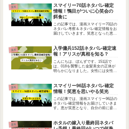
紗都子を一生懸命励まそうとする進平
スマイリー70話ネタバレ確定
漫画
でしたが、十兵衛に右肩・左手・両
情報！鴨目がついに心笑会の
太...
餌食に
この記事では、漫画スマイリー70話の
ネタバレ考察＆ネタバレ確定情報をお
届けしていきます。笑恵となった恵の
回想が続くスマイリー。読めば読むほ
ど分からないことが増えていく気がす
るのは私だけでしょうか・・・。前話
入学傭兵152話ネタバレ確定速
漫画
では、恵が心笑会の「家族」になる
報！アリスが真相を知る？
た...
こんにちは、ぽんずです。151話で
は、018を襲撃した金髪美女の正体が
明らかになりました。女性には女性な
りの言い分があってナンバーズを狙っ
たようですが、その後どうなってしま
うんでしょうか？今日は入学傭兵152
スマイリー96話ネタバレ確定
漫画
話のネタバレ考察と確定ネタバレ情...
情報！笑恵を思いやる笑光
この記事では、漫画スマイリー96話の
ネタバレ確定情報をお届けしていきま
す。恵が笑恵となり、自分の前に姿を
現した時のことを思い出していた笑
光。笑光は「ぼくのせいだ」「ぼくが
きみといっしょにいたいって言ったせ
ホタルの嫁入り最終回ネタバ
漫画
いだ」と涙を流していたのです。恵が
レ予想！最終回がいつで何巻