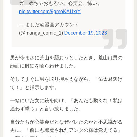
ガ、めちゃおもろい。心笑会、怖い。
pic.twitter.com/9gmoKAHxrY
— よしだ@漫画アカウント
(@manga_comic_1)
December 19, 2023
男が今まさに荒山を襲おうとしたとき、荒山は男の
顔面に肘鉄を喰らわせました。
そしてすぐに男を取り押さえながら、「佑太君逃げ
て！」と指示します。
一緒にいた女に銃を向け、「あんたも動くな！私は
迷わず撃つ」と言い放ちました。
自分たちが心笑会だとなぜバレたのかと不思議がる
男に、「前にも邪魔されたアンタの顔は覚えてる」