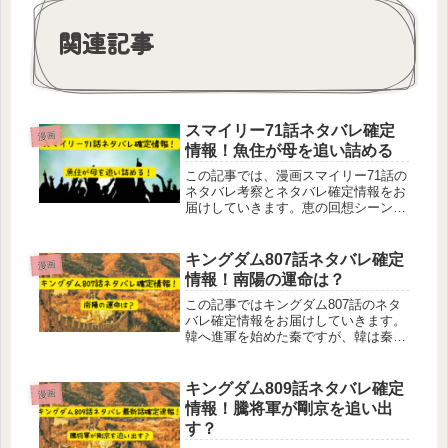
o
s
関連記事
o
k
スマイリー71話ネタバレ確定
漫画
情報！魚住が母を追い詰める
この記事では、漫画スマイリー71話の
ネタバレ考察とネタバレ確定情報をお
届けしていきます。恵の回想シーン
と、現在の鴨目と恵のシーンと、魚住
と母・菅原愛子のシーンでちょっと混
乱気味のぽんずです（←）。ジワジワ
キングダム807話ネタバレ確定
漫画
と心笑会を追い詰めている感はあるも
情報！南陽の運命は？
の...
この記事ではキングダム807話のネタ
バレ確定情報をお届けしていきます。
韓へ進軍を始めた秦ですが、韓は秦の
兵力はあまりないだろうと踏んでいま
した。が、次から次へと現れる秦軍、
その数26万。これには羌カイと騰の策
キングダム809話ネタバレ確定
漫画
略が大きく関係していました。どん...
情報！騰将軍が剛京を追い出
す？