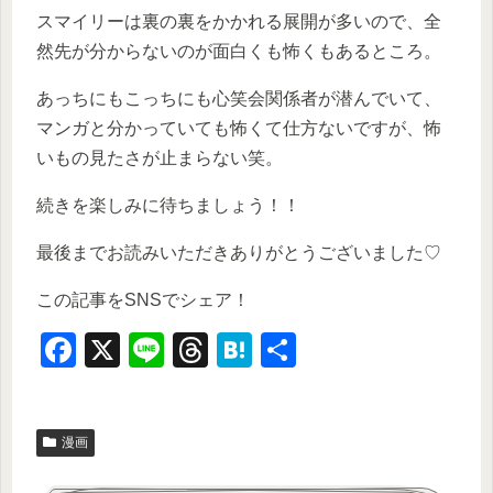
スマイリーは裏の裏をかかれる展開が多いので、全
然先が分からないのが面白くも怖くもあるところ。
あっちにもこっちにも心笑会関係者が潜んでいて、
マンガと分かっていても怖くて仕方ないですが、怖
いもの見たさが止まらない笑。
続きを楽しみに待ちましょう！！
最後までお読みいただきありがとうございました♡
この記事をSNSでシェア！
F
X
Li
T
H
共
a
n
hr
at
有
c
e
e
e
漫画
e
a
n
b
d
a