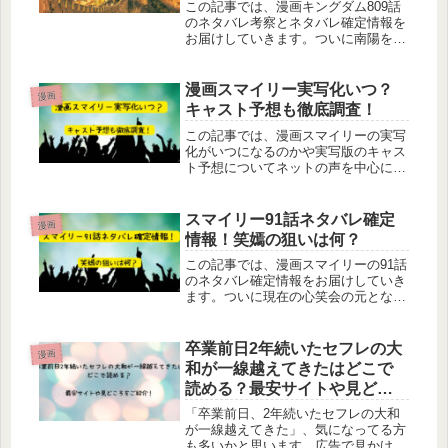
この記事では、漫画キングダム809話
のネタバレ考察とネタバレ確定情報を
お届けしていきます。ついに南陽を平
和的に陥落し、秦の統治下においた騰
将軍。南陽の城主・龍安を利用して南
陽の民の心も掌握していこうとしてい
漫画スマイリー実写化いつ？
漫画
た矢先に、咸陽から新しい長官・剛
キャスト予想も徹底調査！
京...
この記事では、漫画スマイリーの実写
化がいつになるのかや実写版のキャス
ト予想についてネットの声を中心に調
査していきます。じわりじわりと人気
が出ているスマイリー。物語も佳境に
さしかかり、次々明かされる謎に背筋
スマイリー91話ネタバレ確定
漫画
が凍る思いをしている方も多いはず。
情報！笑嫣の狙いは何？
漫...
この記事では、漫画スマイリーの91話
のネタバレ確定情報をお届けしていき
ます。ついに現在の心笑会の元となる
心笑教会を設立した白石艶華たち。前
話では幸せの案内人が誰なのかがつい
に明かされました。そして笑嫣と名乗
卒業前日2年続いたセフレの大
漫画
ることにした艶華が「次は私の望み
和が一線越えてきたはどこで
を...
読める？最安サイトや見どこ
ろをご紹介！
「卒業前日、2年続いたセフレの大和
が一線越えてきた」、気になってる方
も多いかと思います。広告で見かける