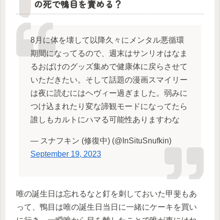
の死で鴨目を責める？
8月に体を壊して以降久々にメンタル悪循環
期間になってるので、週末はサンリオはなま
るおばけのグッズ集めで健康体に戻らさせて
いただきたい。そして話題の漫画スマイリー
は夜に読むにはヘヴィー過ぎました。弱みに
つけ込まれたり変な諦観モードになってたら
誰しもカルトにハマる可能性ありますわな
— スナフキン (修復中) (@InSituSnufkin)
September 19, 2023
唯の誕生日は忘れるなと釘を刺しておいた甲斐もあ
って、鴨目は唯の誕生日当日に一緒にケーキを買い