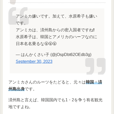
アンミカ嫌いです。加えて、水原希子も嫌い
です。
アンミカは、済州島からの密入国者ですね❗️
水原希子は、韓国とアメリカのハーフなのに
日本名名乗るな🤬🤬🤬
— はんかくさい子 (@jOspDbt62OEdb3g)
September 30, 2023
アンミカさんのルーツをたどると、元々は
韓国・済
州島出身
です。
済州島と言えば、韓国国内でも1・2を争う有名観光
地ですよね。