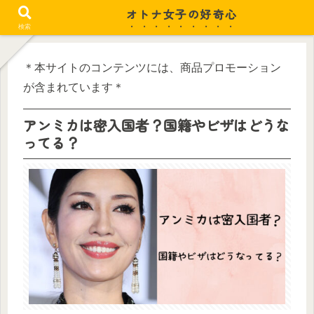
オトナ女子の好奇心
忙しい毎日がちょっと潤う
検索
＊本サイトのコンテンツには、商品プロモーション
が含まれています＊
アンミカは密入国者？国籍やビザはどうな
ってる？