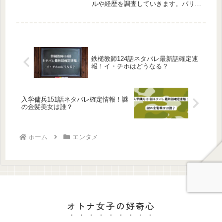
ルや経歴を調査していきます。パリオ
リンピックの自転車競技BMXの解説
がノリノリで楽しい！と話題になって
います。解説している方は、一体誰な
んでしょうか？プロフィールや経歴を
交え...
鉄槌教師124話ネタバレ最新話確定速
報！イ・チホはどうなる？
入学傭兵151話ネタバレ確定情報！謎
の金髪美女は誰？
ホーム
エンタメ
オトナ女子の好奇心