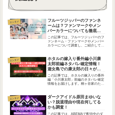
o
k
フルーツジッパーのファンネ
エンタメ
ームは？ファンマークやメン
バーカラーについても徹底調
査！
この記事では、フルーツジッパーのフ
ァンネーム・ファンマークやメンバー
カラーについて調査し、ご紹介してい
きます。2024年、ぐーーーーーんと人
気がでそうなフルーツジッパー。ちょ
っといいかも・・・と思うと気になっ
ホタルの嫁入り番外編小川康
エンタメ
てきちゃうのがファンネームやファ...
太郎前編ネタバレ確定情報！
遊女島での康太郎の日々が分
かる？
この記事では、ホタルの嫁入りの番外
編「小川康太郎」前編のネタバレ確定
情報をお届けします。桐ヶ谷家のため
に紗都子を守り続けてきた康太郎。結
局は紗都子の意思を尊重して進平との
間を見守ってくれる心強い味方になり
ダークアイドル原田まゆいな
エンタメ
ましたが、脇役なので康太郎がお話の
い？脱退理由や現在何してる
中...
かも調査！
この記事では、ABEMAで配信中のダ