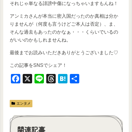
それじゃ単なる誹謗中傷になっちゃいますもんね！
アンミカさんが本当に密入国だったのか真相は分か
りませんが（何度も言うけどご本人は否定）、ま、
そんな過去もあったのかなぁ・・・くらいでいるの
がいいのかもしれませんね。
最後までお読みいただきありがとうございました♡
この記事をSNSでシェア！
F
X
Li
T
H
共
a
n
hr
at
有
c
e
e
e
エンタメ
e
a
n
b
d
a
o
s
関連記事