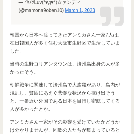
— ｲｹﾒｿLuv(*♥д♥*)☆ァンディ
(@mamona9oben10)
March 1, 2023
韓国から日本へ渡ってきたアンミカさん一家7人は、
在日韓国人が多く住む大阪市生野区で生活していま
した。
当時の生野コリアンタウンは、済州島出身の人が多
かったそう。
朝鮮戦争に関連して済州島で大虐殺があり、島内が
混乱し、貧困にあえぐ悲惨な状況から抜け出そう
と、一番近い外国である日本を目指し密航してくる
人が多かったとか。
アンミカさん一家がその影響を受けていたかどうか
は分かりませんが、同郷の人たちが集まっていると