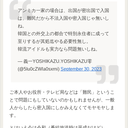
アンミカ一家の場合は、出国が密出国で入国
は、難民だから不法入国や密入国じゃ無いし
ね。
韓国との外交上の都合で特別永住者に成って
至りするが其処迄やる必要性無し。
韓流アイドルも実力なら問題無いしね。
— 義一YOSHIKAZU.YOSHIKAZU零
(@5Iu0cZWla0sxrni)
September 30, 2023
ご本人やお役所・テレビ局などは「難民」というこ
とで問題にもしていないのかもしれませんが、一般
人からしたら密入国にしかみえなくてモヤモヤしま
す。
とはいえ今は令和（番組放送時は平成だけど）。