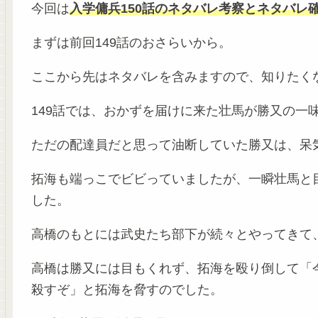
今回は
入学傭兵150話のネタバレ考察とネタバレ
まずは前回149話のおさらいから。
ここから先はネタバレを含みますので、知りたく
149話では、おかずを届けに来た壮馬が勝又の一
ただの配達員だと思って油断していた勝又は、呆
拓海も端っこでビビっていましたが、一瞬壮馬と
した。
高橋のもとには武史たち部下が続々とやってきて
高橋は勝又には目もくれず、拓海を殴り倒して「
殺すぞ」と拓海を脅すのでした。