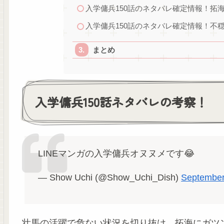
入学傭兵150話のネタバレ確定情報！拓
入学傭兵150話のネタバレ確定情報！不
まとめ
入学傭兵150話ネタバレの考察！
LINEマンガの入学傭兵オヌヌメです😂
— Show Uchi (@Show_Uchi_Dish)
September
壮馬の活躍で危ない状況を切り抜け、拓海にガツ