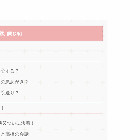
次
改心する？
後の悪あがき？
病院送り？
報！
S勝又ついに決着！
海と高橋の会話