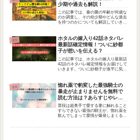
ね。そこで今日は、入学傭兵153話
少期や過去も解説！
の...
この記事では、秦の騰の年齢が何歳な
のか調査し、その幼少期やどんな過去
を持つのかについても解説していきま
す。王騎将軍の副官としてずっと行動
を共にし、キングダムの重要な登場人
物である騰。大将軍の王騎のそばで常
ホタルの嫁入り42話ネタバレ
漫画
に冷静沈着といったイメージの騰です
最新話確定情報！ついに紗都
が...
子が想いを伝える？
この記事では、ホタルの嫁入り最新話
42話のネタバレ確定情報をお届けして
いきます。ついに紗都子が進平に気持
ちをぶつけるのか・・・？！という期
待をよそに、進平の壮絶な幼少期が語
られた前話。思いもよらない角度の展
惚れ薬で豹変した最強騎士の
漫画
開でしたが、なんかこう心をえぐら
暴走が止まりませんを無料で
れ...
読む方法は？あらすじやレビ
ューも徹底調査！
普段は超奥手で愛する妻に触れること
すらできない最強の騎士が、惚れ薬を
飲んでしまって愛情が爆発しまくるTL
漫画「惚れ薬で豹変した最強騎士の暴
走が止まりません！」。11月に発売さ
れてから、あっという間に20万ダウン
ロード目前！大人気の「惚れ薬で...