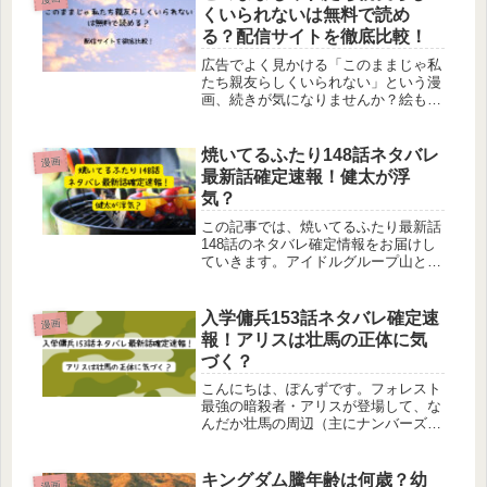
くいられないは無料で読め
る？配信サイトを徹底比較！
広告でよく見かける「このままじゃ私
たち親友らしくいられない」という漫
画、続きが気になりませんか？絵もキ
レイで、ストーリーもきゅんきゅんし
そうな雰囲気。どうせ読むなら、無料
で読みたい！・・・・それが無理なら
焼いてるふたり148話ネタバレ
漫画
せめてお得に読める方法を知りたいと
最新話確定速報！健太が浮
こ...
気？
この記事では、焼いてるふたり最新話
148話のネタバレ確定情報をお届けし
ていきます。アイドルグループ山と海
のライブを楽しんだ健太と千尋。前話
では山と海のメンバー新加入の話がメ
インだったのでほぼ出番なしでした。
入学傭兵153話ネタバレ確定速
漫画
148話では、2人の様子が描かれる...
報！アリスは壮馬の正体に気
づく？
こんにちは、ぽんずです。フォレスト
最強の暗殺者・アリスが登場して、な
んだか壮馬の周辺（主にナンバーズの
メンバーたち）にはまだまだ平和は訪
れなさそうな雰囲気・・・・。この先
どうなっていくのか、気になりますよ
キングダム騰年齢は何歳？幼
漫画