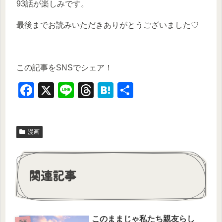
93話が楽しみです。
最後までお読みいただきありがとうございました♡
この記事をSNSでシェア！
F
X
Li
T
H
共
a
n
hr
at
有
c
e
e
e
漫画
e
a
n
b
d
a
o
s
関連記事
o
k
このままじゃ私たち親友らし
漫画