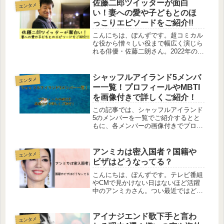
佐藤二郎ツイッターが面白
エンタメ
い！妻への愛や子どもとのほ
っこりエピソードをご紹介!!
こんにちは、ぽんずです。超コミカル
な役から憎々しい役まで幅広く演じら
れる俳優・佐藤二朗さん。2022年の大
河ドラマでは、北条家との権力争いに
敗れる比企能員役を存在感たっぷりに
演じていらっしゃいました。かと思え
シャッフルアイランド5メンバ
エンタメ
ば、勇者ヨシヒコシリーズで演じた...
ー一覧！プロフィールやMBTI
を画像付きで詳しくご紹介！
この記事では、シャッフルアイランド
5のメンバーを一覧でご紹介するとと
もに、各メンバーの画像付きでプロフ
ィールやMBTIも詳しくご紹介してい
きます。今年も美男美女がゴタゴタす
るABEMAの番組（！）が帰ってきま
アンミカは密入国者？国籍や
エンタメ
した！シャッフルアイランドシーズ...
ビザはどうなってる？
こんにちは、ぽんずです。テレビ番組
やCMで見かけない日はないほど活躍
中のアンミカさん。つい最近ではどん
兵衛のCMに起用され、消費者から賛
否両論の声が沸き起こっているとか。
そんなアンミカさんですが、密入国者
アイナジエンド歌下手と言わ
エンタメ
という噂があります。密入国っ