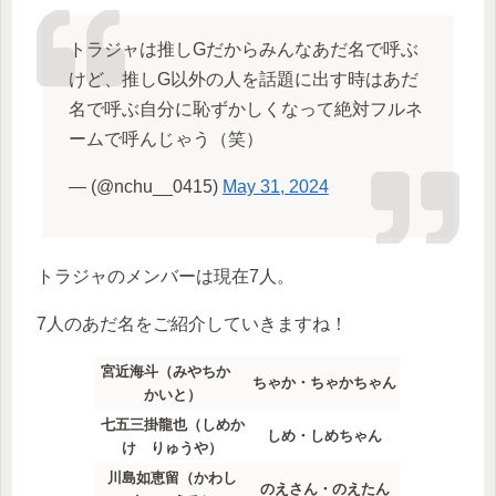
トラジャは推しGだからみんなあだ名で呼ぶ
けど、推しG以外の人を話題に出す時はあだ
名で呼ぶ自分に恥ずかしくなって絶対フルネ
ームで呼んじゃう（笑）
— (@nchu__0415)
May 31, 2024
トラジャのメンバーは現在7人。
7人のあだ名をご紹介していきますね！
宮近海斗（みやちか
ちゃか・ちゃかちゃん
かいと）
七五三掛龍也（しめか
しめ・しめちゃん
け りゅうや）
川島如恵留（かわし
のえさん・のえたん