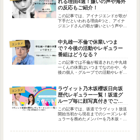
れる理由4選！嫌いの声や海外
て・・・...
の反応もご紹介！
この記事では、アイナジエンドが歌が
下手だといわれる理由4つと、アイナ
ジエンドさんの歌が嫌いという声や海
外の反応も調査してご紹介していきま
す。BiSHの解散後、ソロシンガーと
して活躍を続けるアイナ・ジ・エンド
中丸雄一不倫で休業いつま
エンタメ
さん。音楽特番があると、ほぼ必ず
で？今後の活動やレギュラー
と...
番組はどうなる？
この記事では不倫が報道された中丸雄
一くんの休業はいつまでなのかや、今
後の個人・グループでの活動やレギュ
ラー番組はどうなるのかを調査してい
きます。今年1月に元日テレアナウン
サーと結婚したばかりの中丸くん。
ラヴィット乃木坂櫻坂日向坂
エンタメ
2024年8月7日に突然発表された休業...
歴代レギュラー一覧！坂道グ
ループ毎に顔写真付きでご紹
介！
この記事では、坂道でラヴィット放送
開始当初から現在までのシーズンレギ
ュラーを務めたメンバーを乃木坂・櫻
坂・日向坂と坂道のグループ毎に写真
付きで紹介します。初めはすぐに打ち
切りになるなんて言われていたもの
の、今では何かと話題になることも多