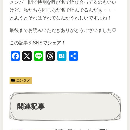
メンバー間で特別な呼び名で呼び合ってるのもいい
けど、私たちを同じあだ名で呼んでるんだぁ・・・
と思うとそれはそれでなんかうれしいですよね！
最後までお読みいただきありがとうございました♡
この記事をSNSでシェア！
F
X
Li
T
H
共
a
n
hr
at
有
c
e
e
e
エンタメ
e
a
n
b
d
a
o
s
関連記事
o
k