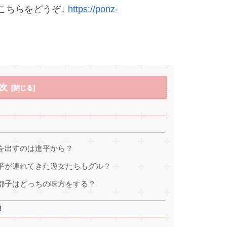
こちらをどうぞ↓
https://ponz-
次
を出すのは進平から？
進平が連れてきた遊女たちもグル？
都子はどっちの味方をする？
！