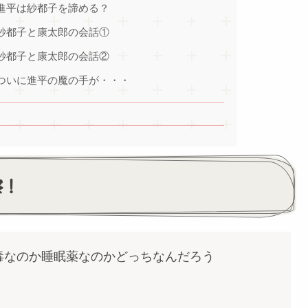
進平は紗都子を諦める？
紗都子と康太郎の会話①
紗都子と康太郎の会話②
ついに進平の魔の手が・・・
察！
毒なのか睡眠薬なのかどっちなんだろう