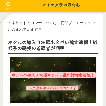
オトナ女子の好奇心
忙しい毎日がちょっと潤う
検索
＊本サイトのコンテンツには、商品プロモーション
が含まれています＊
ホタルの嫁入り26話ネタバレ確定速報！紗
都子の誘拐の首謀者が判明！