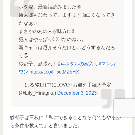
ホタ嫁、最新話読みました☺️
康太郎も加わって、ますます面白くなってき
たなぁ✨
まさかのあの人が味方に⁉️
犯人はやっぱり◯◯なのね…。
新キャラは厄介そうだけど…どうするんだろ
う🤔
紗都子、頑張れ！👍
#ホタルの嫁入り
#マンガ
ワン
https://t.co/IF5ctMZbHX
— はる🫧1月中にLOVOTお迎え手続き予定
(@Lily_Hinagiku)
December 3, 2023
紗都子は三枝に「私にできることなら何でもやるか
ら条件を教えて」と言いました。